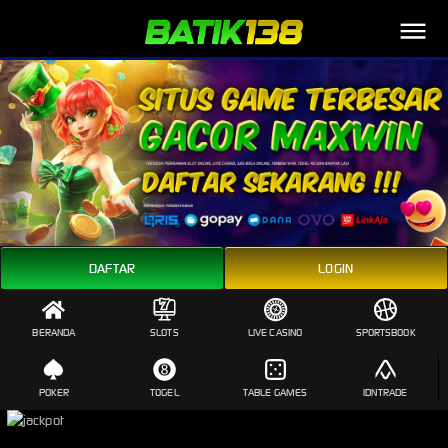
Link Alternatif
DAFTAR
LOGIN
BERANDA
SLOTS
LIVE CASINO
SPORTSBOOK
POKER
TOGEL
TABLE GAMES
IDNTRADE