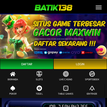
Link Alternatif
DAFTAR
LOGIN
BERANDA
SLOTS
LIVE CASINO
SPORTSBOOK
POKER
TOGEL
TABLE GAMES
IDNTRADE