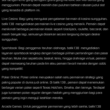
menggiurkan. Pemain dapat memilih dari puluhan bahkan ratusan judul slot
yang tersedia di platform ini.
Live Casino: Bagi yang menyukai pengalaman bermain di kasino sungguhan,
batik138 menyediakan permainan live casino yang menarik. Pemain dapat
menikmati berbagai permainan klasik seperti blackjack, roulette, baccarat, dan
masih banyak lagi, semuanya disiarkan secara langsung dengan dealer
sungguhan.
Sportsbook: Bagi penggemar taruhan olahraga, batik138 menyediakan
layanan sportsbook lengkap dengan berbagai pilihan pertandingan dan pasar
taruhan. Mulai dari sepakbola, basket, tenis, hingga olahraga virtual, pemain
dapat memasang taruhan pada tim atau pemain favorit mereka dengan odds
yang kompetitif.
Poker Online: Poker online merupakan salah satu permainan strategi yang
paling populer di dunia judi online. Di batik138 , pemain dapat menemukan
berbagai varian poker seperti Texas Hold’em, Omaha, dan lainnya. Terdapat
juga turnamen poker reguler dengan hadiah yang menggiurkan bagi para
pemain yang ingin menguji keahlian mereka.
Arcade Games: Untuk penggemar permainan yang lebih santai, batik138